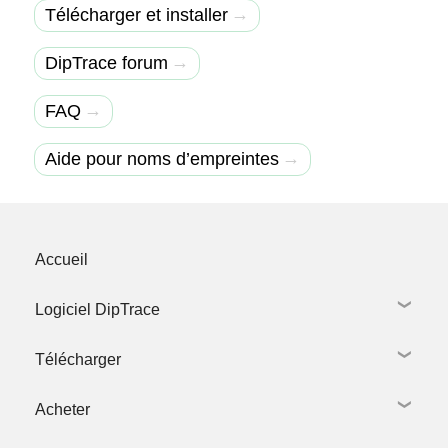
→
Télécharger et installer
→
DipTrace forum
→
FAQ
→
Aide pour noms d’empreintes
Accueil
Logiciel DipTrace
Télécharger
Schematic Capture
PCB Layout
Acheter
Création de bibliothèques
Télécharger DipTrace
Modélisaion 3D
Bibliotheq. 3D modèles