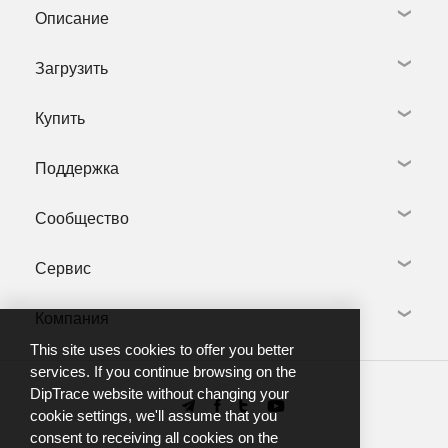
Описание
Загрузить
Схемотехника
Редактор плат
Купить
Библиотеки
Скачать DipTrace
3D моделирование
Библиотеки и 3D модели
Видео тур
Поддержка
Языки
Купить DipTrace
Что нового
Предыдущие версии
Учебным заведениям
Полезные программы
Сообщество
Некоммерческая версия
Задать Вопрос
Дилеры
Центр техподдержки
Сервис
Установка программы
Форум DipTrace
Добро пожаловать
Отзывы
Учебник и справочники
Компания
Группа в Telegram
Разработка библиотек
Тренинги
YouTube канал
Производители плат
This site uses cookies to offer you better
FAQ
О нас
services. If you continue browsing on the
DipTrace website without changing your
Новости
cookie settings, we'll assume that you
Контакты
consent to receiving all cookies on the