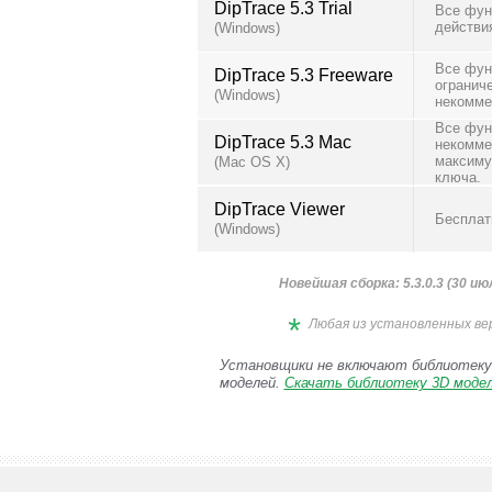
DipTrace 5.3 Trial
Все функ
действи
(Windows)
Все фун
DipTrace 5.3 Freeware
огранич
(Windows)
некомме
Все фун
DipTrace 5.3 Mac
некомме
максиму
(Mac OS X)
ключа.
DipTrace Viewer
Бесплат
(Windows)
Новейшая сборка: 5.3.0.3 (30 ию
*
Любая из установленных ве
Установщики не включают библиотеку
моделей.
Скачать библиотеку 3D моде