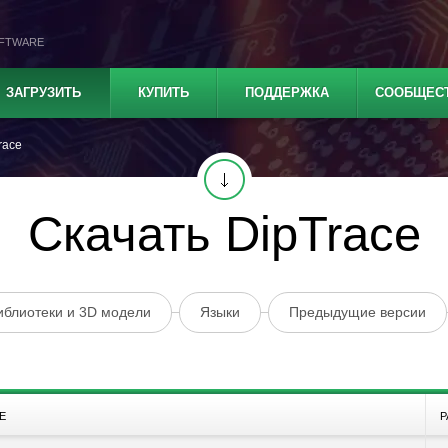
OFTWARE
ЗАГРУЗИТЬ
КУПИТЬ
ПОДДЕРЖКА
СООБЩЕС
race
Скачать DipTrace
иблиотеки и 3D модели
Языки
Предыдущие версии
Е
Р