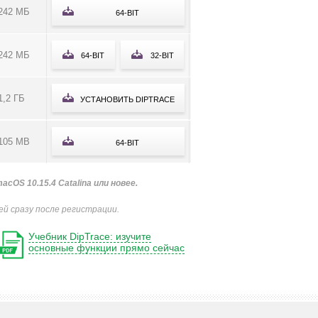
242 MБ
64-BIT
242 МБ
64-BIT
32-BIT
1,2 ГБ
УСТАНОВИТЬ DIPTRACE
105 MB
64-BIT
; macOS 10.15.4 Catalina или новее.
й сразу после регистрации.
Учебник DipTrace: изучите
основные функции прямо сейчас