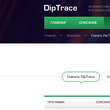
SCHEMATIC AND
PCB DESIGN S
ГЛАВНАЯ
ОПИСАНИЕ
Главная
Загрузить
Скачать DipT
Скачать DipTrace
Б
ПРОГРАММА
ОПИСАНИ