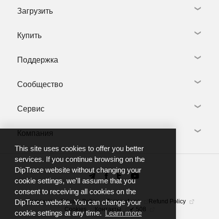
Загрузить
Схемотехника
Редактор плат
Купить
Библиотеки
Скачать DipTrace
3D моделирование
Библиотеки и 3D модели
Видео тур
Поддержка
Языки
Купить DipTrace
Что нового
Предыдущие версии
Учебным заведениям
Полезные программы
Сообщество
Некоммерческая версия
Задать Вопрос
Дилеры
Центр техподдержки
Сервис
Установка программы
Форум DipTrace
Добро пожаловать
Отзывы
Учебник и справочники
Компания
Группа в Telegram
Разработка библиотек
Тренинги
YouTube канал
Производители плат
This site uses cookies to offer you better
FAQ
services. If you continue browsing on the
О нас
DipTrace website without changing your
Новости
cookie settings, we'll assume that you
Контакты
consent to receiving all cookies on the
DipTrace website. You can change your
Компания
Privacy Policy
Terms of use
Refund Policy
Cookies
Контакты
✔ 508
cookie settings at any time.
Learn more