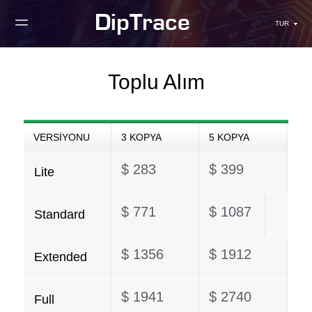
TUR
Toplu Alım
VERSIYONU
3 KOPYA
5 KOPYA
$ 283
$ 399
Lite
$ 771
$ 1087
Standard
$ 1356
$ 1912
Extended
$ 1941
$ 2740
Full