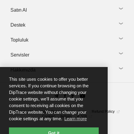
PCB Layout
Satın Al
Kütüphane Oluşturma
DipTrace'i İndir
3D modelleme
Kütüphane ve 3D modeller
Tanıtım Videoları
Destek
Dil Paketleri
Online Satış
Sürüm Geçmişi
Eski Sürümler
Toplu Alım
İlgili Ürün Linkleri
Topluluk
Akademik Lisans
Destek İste
Ticari Olmayan Lisans
Destek Taleplerim
Yerel Bayiler
Servisler
Kurulum Rehberi
DipTrace forum
DipTrace'e Hoş Geldiniz
Kullanıcı Görüşleri
Kullanım Kılavuzları & Belgeler
Hakkımızda
Telegram group
Kütüphane Oluşturma
Eğitimler
YouTube channel
PCB Üretim
This site uses cookies to offer you better
FAQ
Biz Kimiz
services. If you continue browsing on the
DipTrace website without changing your
Haberler
cookie settings, we'll assume that you
İletişim
consent to receiving all cookies on the
Hakkımızda
Privacy Policy
Terms of use
Refund Policy
DipTrace website. You can change your
Cookies
İletişim
✔ 508
cookie settings at any time.
Learn more
Got it