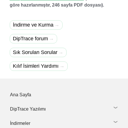
göre hazırlanmıştır, 246 sayfa PDF dosyası).
→
İndirme ve Kurma
→
DipTrace forum
→
Sık Sorulan Sorular
→
Kılıf İsimleri Yardımı
Ana Sayfa
DipTrace Yazılımı
İndirmeler
Şematik Çizim