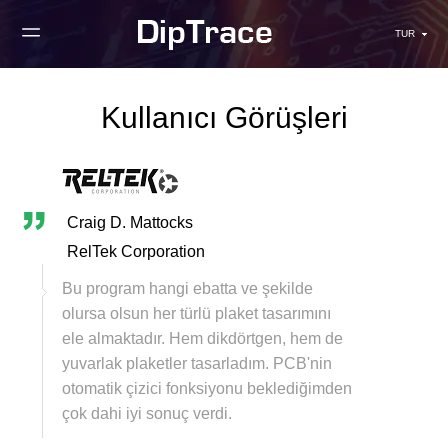
TUR
Kullanıcı Görüşleri
Craig D. Mattocks
RelTek Corporation
Bu program hangi ebatta ve şekilde
olursa olsun her türlü plaket tasarımını
ele almaktadır. Hem dikdörtgen, hem de
yuvarlak plaketler tasarladım. PCB'nin
otomatik çizici fonksiyonu beklediğimden
çok dahi iyi sonuç verdi.