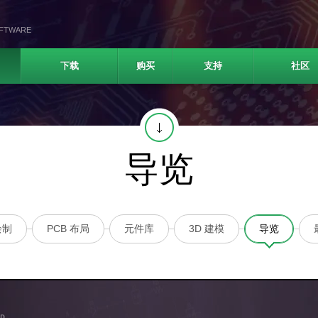
OFTWARE
下载
购买
支持
社区
导览
绘制
PCB 布局
元件库
3D 建模
导览