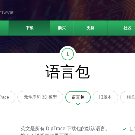
OFTWARE
下载
购买
支持
社区
语言包
race
元件库和 3D 模型
语言包
旧版本
相关
英文是所有 DipTrace 下载包的默认语言。
1