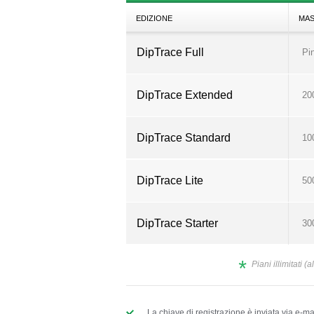
EDIZIONE
MAS
DipTrace Full
Pin
DipTrace Extended
200
DipTrace Standard
100
DipTrace Lite
500
DipTrace Starter
300
*
Piani illimitati 
La chiave di registrazione è inviata via e-ma