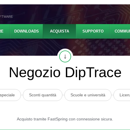
OFTWARE
RE
DOWNLOADS
ACQUISTA
SUPPORTO
COMMUN
Negozio DipTrace
 speciale
Sconti quantità
Scuole e università
Licen
Acquisto tramite FastSpring con connessione sicura.