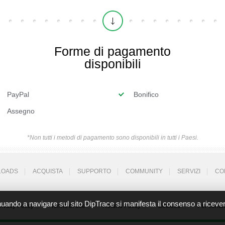
Forme di pagamento
disponibili
PayPal
Bonifico
Assegno
*Non tutti i metodi di pagamento sono disponibili in tutti i Paesi.
LOADS
ACQUISTA
SUPPORTO
COMMUNITY
SERVIZI
CO
ntinuando a navigare sul sito DipTrace si manifesta il consenso a riceve
rivacy Policy
Terms of use
Refund Policy
Cookies
Per contat