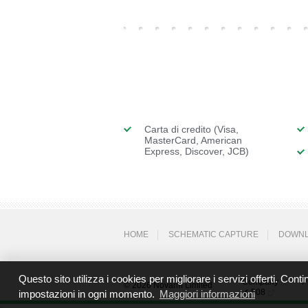
Carta di credito (Visa,
MasterCard, American
Express, Discover, JCB)
HOME
SCHEMATIC CAPTURE
DOWN
Questo sito utilizza i cookies per migliorare i servizi offerti. Co
Company
P
© 2026 Novarm Limited
✔ 508
impostazioni in ogni momento.
Maggiori informazioni