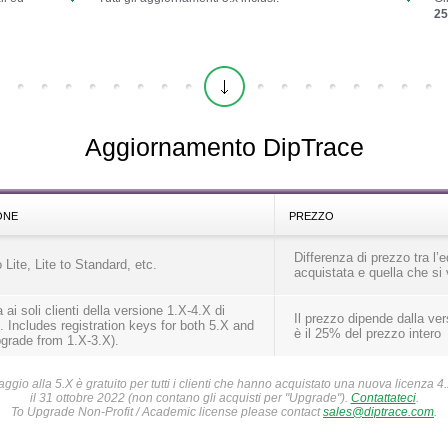
2
Aggiornamento DipTrace
ONE
PREZZO
Differenza di prezzo tra l’e
o Lite, Lite to Standard, etc.
acquistata e quella che si
 ai soli clienti della versione 1.X-4.X di
Il prezzo dipende dalla ver
 Includes registration keys for both 5.X and
è il 25% del prezzo intero
pgrade from 1.X-3.X).
aggio alla 5.X è gratuito per tutti i clienti che hanno acquistato una nuova licenza 
il 31 ottobre 2022 (non contano gli acquisti per "Upgrade").
Contattateci
.
To Upgrade Non-Profit / Academic license please contact
sales@diptrace.com
.