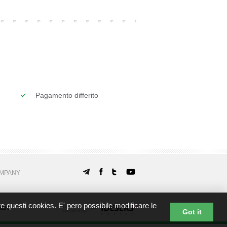
Pagamento differito
MPANY
re questi cookies. E' pero possibile modificare le
tarci
Got it