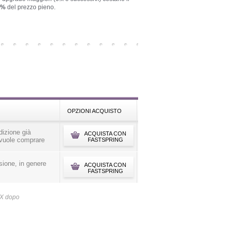
5%
del prezzo pieno.
OPZIONI ACQUISTO
dizione già
ACQUISTA CON
 vuole comprare
FASTSPRING
sione, in genere
ACQUISTA CON
FASTSPRING
4.X dopo