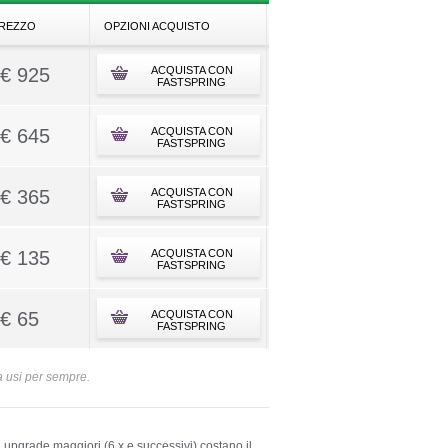
REZZO
OPZIONI ACQUISTO
€ 925
ACQUISTA CON
FASTSPRING
€ 645
ACQUISTA CON
FASTSPRING
€ 365
ACQUISTA CON
FASTSPRING
€ 135
ACQUISTA CON
FASTSPRING
€ 65
ACQUISTA CON
FASTSPRING
la usi per sempre.
i upgrade maggiori (6.x e successivi) costano il