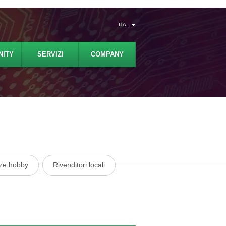
ITA
ITY
SERVIZI
COMPANY
ze hobby
Rivenditori locali