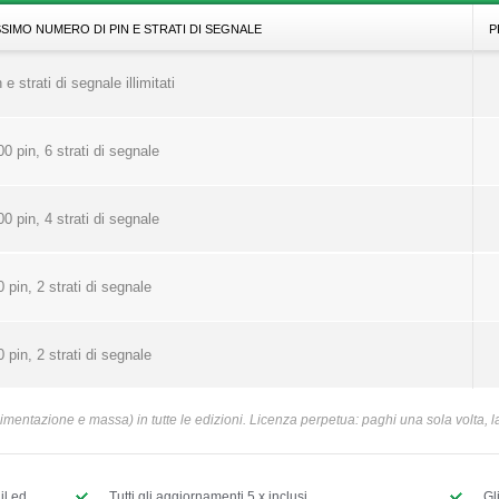
SIMO NUMERO DI PIN E STRATI DI SEGNALE
P
 e strati di segnale illimitati
0 pin, 6 strati di segnale
0 pin, 4 strati di segnale
 pin, 2 strati di segnale
 pin, 2 strati di segnale
(alimentazione e massa) in tutte le edizioni. Licenza perpetua: paghi una sola volta, 
il ed
Tutti gli aggiornamenti 5.x inclusi.
Gl