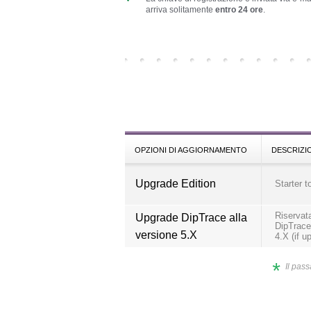
arriva solitamente
entro 24 ore
.
OPZIONI DI AGGIORNAMENTO
DESCRIZI
Upgrade Edition
Starter t
Riservata
Upgrade DipTrace alla
DipTrace.
versione 5.X
4.X (if u
*
Il pass