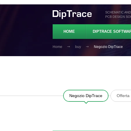
.
SCHEMATIC AND
PCB DESIGN S
HOME
DIPTRACE SOFTWA
Home
buy
Negozio DipTrace
Negozio DipTrace
Offerta