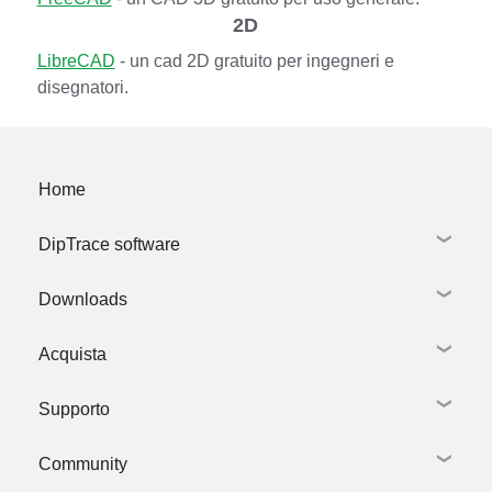
2D
LibreCAD
- un cad 2D gratuito per ingegneri e
disegnatori.
Home
DipTrace software
Downloads
Schematic Capture
PCB Layout
Acquista
Creazione di librerie
Scarica DipTrace
Modellazione 3D
Librerie e modelli 3D
Tour guidato
Supporto
Versioni in altre lingue
Negozio DipTrace
Novità
Versioni precedenti
Offerta speciale
Link ad altri prodotti
Community
Sconti quantità
Richiesta Supporto
Scuole e università