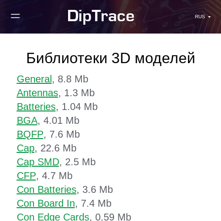
RUS
Библиотеки 3D моделей
General
, 8.8 Mb
Antennas
, 1.3 Mb
Batteries
, 1.04 Mb
BGA
, 4.01 Mb
BQFP
, 7.6 Mb
Cap
, 22.6 Mb
Cap SMD
, 2.5 Mb
CFP
, 4.7 Mb
Con Batteries
, 3.6 Mb
Con Board In
, 7.4 Mb
Con Edge Cards
, 0.59 Mb