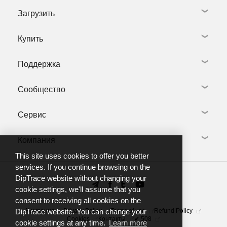
Загрузить
Схемотехника
Редактор плат
Купить
Библиотеки
Скачать DipTrace
3D моделирование
Библиотеки и 3D модели
Видео тур
Поддержка
Языки
Купить DipTrace
Что нового
Предыдущие версии
Учебным заведениям
Полезные программы
Сообщество
Некоммерческая версия
Задать Вопрос
Дилеры
Центр техподдержки
Сервис
Установка программы
Форум DipTrace
Добро пожаловать
Отзывы
Учебник и справочники
Компания
Группа в Telegram
Разработка библиотек
Тренинги
YouTube канал
Производители плат
This site uses cookies to offer you better
FAQ
О нас
services. If you continue browsing on the
DipTrace website without changing your
Новости
cookie settings, we'll assume that you
Контакты
consent to receiving all cookies on the
Компания
Privacy Policy
Terms of use
Refund Policy
DipTrace website. You can change your
Cookies
Контакты
✔ 508
cookie settings at any time.
Learn more