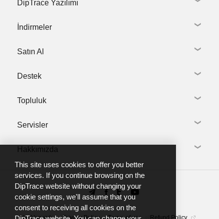
DipTrace Yazılımı
İndirmeler
Şematik Çizim
PCB Layout
Satın Al
Kütüphane Oluşturma
DipTrace'i İndir
3D modelleme
Kütüphane ve 3D modeller
Tanıtım Videoları
Destek
Dil Paketleri
Online Satış
Sürüm Geçmişi
Eski Sürümler
Toplu Alım
İlgili Ürün Linkleri
Topluluk
Akademik Lisans
Destek İste
Ticari Olmayan Lisans
Destek Taleplerim
Yerel Bayiler
Servisler
Kurulum Rehberi
DipTrace forum
DipTrace'e Hoş Geldiniz
Kullanıcı Görüşleri
Kullanım Kılavuzları & Belgeler
Hakkımızda
Telegram group
Kütüphane Oluşturma
Eğitimler
YouTube channel
PCB Üretim
This site uses cookies to offer you better
FAQ
Biz Kimiz
services. If you continue browsing on the
DipTrace website without changing your
Haberler
cookie settings, we'll assume that you
İletişim
consent to receiving all cookies on the
Hakkımızda
Privacy Policy
Terms of use
Refund Policy
DipTrace website. You can change your