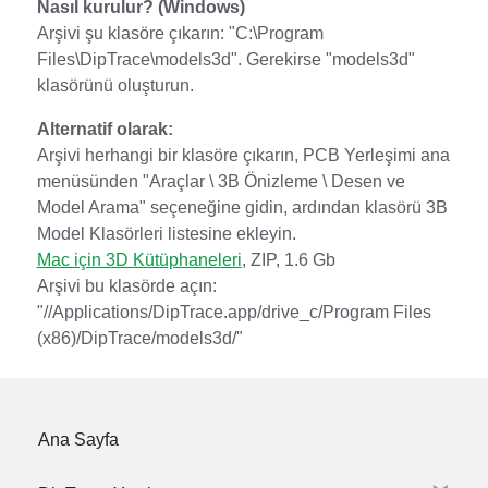
Nasıl kurulur? (Windows)
Arşivi şu klasöre çıkarın: "C:\Program
Files\DipTrace\models3d". Gerekirse "models3d"
klasörünü oluşturun.
Alternatif olarak:
Arşivi herhangi bir klasöre çıkarın, PCB Yerleşimi ana
menüsünden "Araçlar \ 3B Önizleme \ Desen ve
Model Arama" seçeneğine gidin, ardından klasörü 3B
Model Klasörleri listesine ekleyin.
Mac için 3D Kütüphaneleri
, ZIP, 1.6 Gb
Arşivi bu klasörde açın:
"//Applications/DipTrace.app/drive_c/Program Files
(x86)/DipTrace/models3d/"
Ana Sayfa