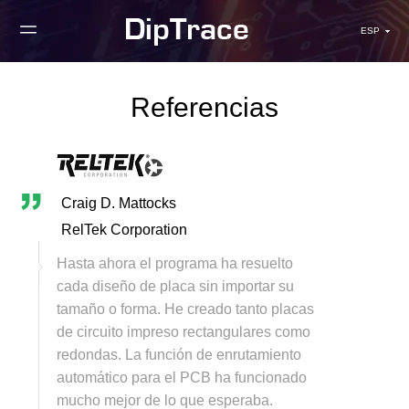
ESP
Referencias
Craig D. Mattocks
RelTek Corporation
Hasta ahora el programa ha resuelto
cada diseño de placa sin importar su
tamaño o forma. He creado tanto placas
de circuito impreso rectangulares como
redondas. La función de enrutamiento
automático para el PCB ha funcionado
mucho mejor de lo que esperaba.