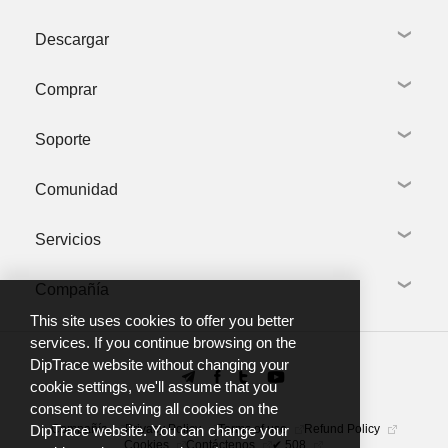
Descargar
Captura esquemática
Diseño de PCB
Comprar
Bibliotecas
Descargar DipTrace
Modelos 3D
Bibliotecas y Modelos 3D
Visita guiada
Soporte
Paquetes de idiomas
Tienda Online
Novedades
Versiones previas
Oferta Especial
Productos relacionados
Comunidad
Precios por Volumen
Solicite soporte
Académico
Mis tickets de soporte
Sin Lucro
Servicios
Guía de instalación
DipTrace forum
Comerciantes Locales
Bienvenido a DipTrace
Referencias
Tutoriales & documentos
Compañía
Telegram group
Creación de bibliotecas
Formación
Canal de YouTube
Fabricación de PCB
This site uses cookies to offer you better
Preguntas frecuentes
Sobre nosotros
services. If you continue browsing on the
DipTrace website without changing your
Noticias
cookie settings, we'll assume that you
Contáctenos
consent to receiving all cookies on the
Compañía
Privacy Policy
Terms of use
Refund Policy
DipTrace website. You can change your
Cookies
Contáctenos
✔ 508