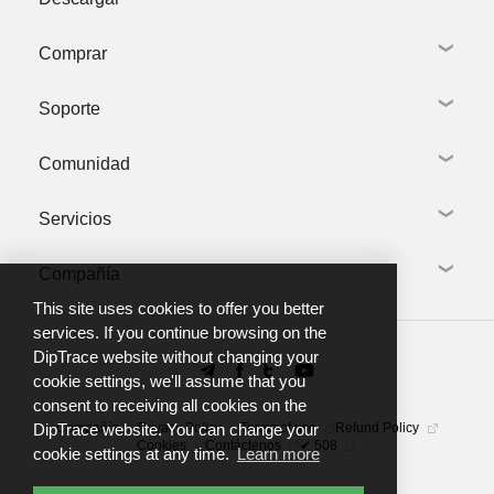
Captura esquemática
Diseño de PCB
Inicie el archivo
Comprar
Bibliotecas
Descargar DipTrace
descargado
Modelos 3D
Bibliotecas y Modelos 3D
<filename>.exe y
Visita guiada
Soporte
Paquetes de idiomas
Tienda Online
pulse Ejecutar
Novedades
Versiones previas
Oferta Especial
(Run);
Productos relacionados
Comunidad
Precios por Volumen
Solicite soporte
2.
Académico
Mis tickets de soporte
Sin Lucro
Servicios
Guía de instalación
DipTrace forum
Pulse Permitir
Comerciantes Locales
Bienvenido a DipTrace
Referencias
(Allow) si aparece
Tutoriales & documentos
Compañía
Telegram group
Creación de bibliotecas
el mensaje
Formación
Canal de YouTube
Fabricación de PCB
This site uses cookies to offer you better
"¿Desea permitir
Preguntas frecuentes
Sobre nosotros
services. If you continue browsing on the
que el siguiente
DipTrace website without changing your
Noticias
programa realice
cookie settings, we'll assume that you
Contáctenos
cambios...";
consent to receiving all cookies on the
3.
Compañía
Privacy Policy
Terms of use
Refund Policy
DipTrace website. You can change your
Cookies
Contáctenos
✔ 508
cookie settings at any time.
Learn more