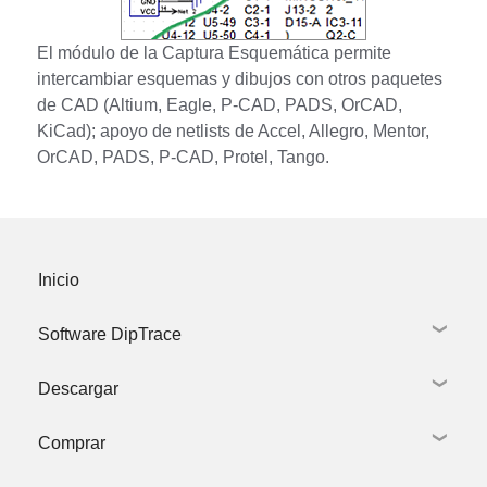
El módulo de la Captura Esquemática permite
intercambiar esquemas y dibujos con otros paquetes
de CAD (Altium, Eagle, P-CAD, PADS, OrCAD,
KiCad); apoyo de netlists de Accel, Allegro, Mentor,
OrCAD, PADS, P-CAD, Protel, Tango.
Inicio
Software DipTrace
Descargar
Captura esquemática
Diseño de PCB
Comprar
Bibliotecas
Descargar DipTrace
Modelos 3D
Bibliotecas y Modelos 3D